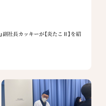
八」副社長カッキーが【炎たこⅡ】を紹